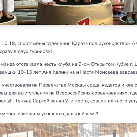
10.19, спортсмены отделения Каратэ под руководством 
сразу в двух турнирах!
оманда отстаивала честь клуба на 9-ом Открытом Кубке г.
евушки 10-13 лет Аня Калинина и Настя Моисеева завоева
ы участвовали на Первенстве Москвы среди кадетов и юни
квы для выступления на Всероссийских соревнованиях, гд
опы!!! Теняев Сергей занял 2-е место, совсем немного уст
енов и желаем успехов в дальнейшем!!!