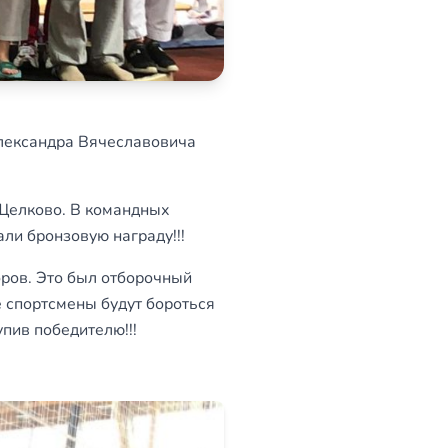
Александра Вячеславовича
 Щелково. В командных
ли бронзовую награду!!!
оров. Это был отборочный
е спортсмены будут бороться
упив победителю!!!