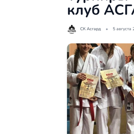
клуб АС
•
СК Асгард
5 августа 